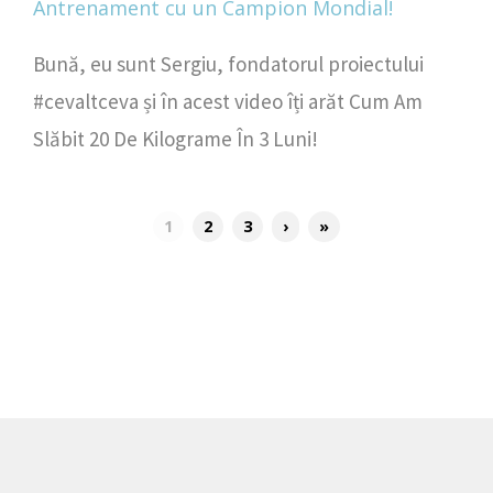
Bună, eu sunt Sergiu, fondatorul proiectului
#cevaltceva și în acest video îți arăt Cum Am
Slăbit 20 De Kilograme În 3 Luni!
1
2
3
›
»