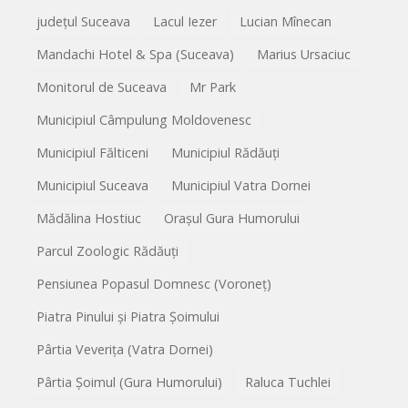
județul Suceava
Lacul Iezer
Lucian Mînecan
Mandachi Hotel & Spa (Suceava)
Marius Ursaciuc
Monitorul de Suceava
Mr Park
Municipiul Câmpulung Moldovenesc
Municipiul Fălticeni
Municipiul Rădăuți
Municipiul Suceava
Municipiul Vatra Dornei
Mădălina Hostiuc
Orașul Gura Humorului
Parcul Zoologic Rădăuți
Pensiunea Popasul Domnesc (Voroneț)
Piatra Pinului și Piatra Șoimului
Pârtia Veverița (Vatra Dornei)
Pârtia Șoimul (Gura Humorului)
Raluca Tuchlei