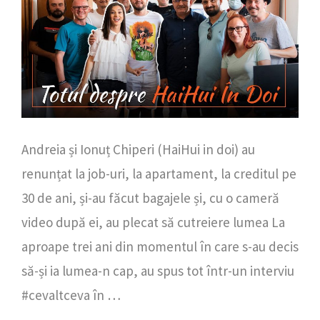
Andreia și Ionuț Chiperi (HaiHui in doi) au
renunțat la job-uri, la apartament, la creditul pe
30 de ani, și-au făcut bagajele și, cu o cameră
video după ei, au plecat să cutreiere lumea La
aproape trei ani din momentul în care s-au decis
să-și ia lumea-n cap, au spus tot într-un interviu
#cevaltceva în …