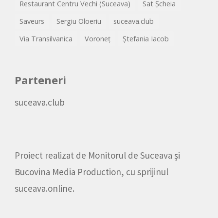
Restaurant Centru Vechi (Suceava)
Sat Șcheia
Saveurs
Sergiu Oloeriu
suceava.club
Via Transilvanica
Voroneț
Ștefania Iacob
Parteneri
suceava.club
Proiect realizat de
Monitorul de Suceava
și
Bucovina Media Production
, cu sprijinul
suceava.online
.