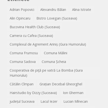
Adrian Popovici
Alexandru Bălan
Alina Istrate
Alin Opincaru
Bistro Lovegan (Suceava)
Bucovina Health Club (Suceava)
Camera cu Cafea (Suceava)
Complexul de Agrement Ariniș (Gura Humorului)
Comuna Frumosu
Comuna Mălini
Comuna Sadova
Comuna Șcheia
Cooperativa de piţă pe vatră La Bomba (Gura
Humorului)
Cătălin Cîmpan
Grațian Decebal Gheorghel
Hairstudio by Dizzy (Suceava)
Ion Gherman
județul Suceava
Lacul Iezer
Lucian Mînecan