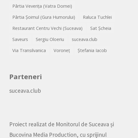
Pârtia Veverița (Vatra Dornei)
Pârtia Șoimul (Gura Humorului)
Raluca Tuchlei
Restaurant Centru Vechi (Suceava)
Sat Șcheia
Saveurs
Sergiu Oloeriu
suceava.club
Via Transilvanica
Voroneț
Ștefania Iacob
Parteneri
suceava.club
Proiect realizat de
Monitorul de Suceava
și
Bucovina Media Production
, cu sprijinul