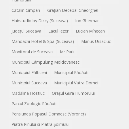
Cătălin Cîmpan
Grațian Decebal Gheorghel
Hairstudio by Dizzy (Suceava)
Ion Gherman
județul Suceava
Lacul Iezer
Lucian Mînecan
Mandachi Hotel & Spa (Suceava)
Marius Ursaciuc
Monitorul de Suceava
Mr Park
Municipiul Câmpulung Moldovenesc
Municipiul Fălticeni
Municipiul Rădăuți
Municipiul Suceava
Municipiul Vatra Dornei
Mădălina Hostiuc
Orașul Gura Humorului
Parcul Zoologic Rădăuți
Pensiunea Popasul Domnesc (Voroneț)
Piatra Pinului și Piatra Șoimului