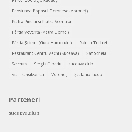
Parcul Zoologic Rădăuți
Pensiunea Popasul Domnesc (Voroneț)
Piatra Pinului și Piatra Șoimului
Pârtia Veverița (Vatra Dornei)
Pârtia Șoimul (Gura Humorului)
Raluca Tuchlei
Restaurant Centru Vechi (Suceava)
Sat Șcheia
Saveurs
Sergiu Oloeriu
suceava.club
Via Transilvanica
Voroneț
Ștefania Iacob
Parteneri
suceava.club