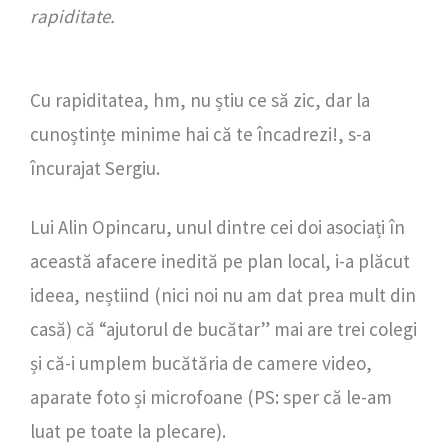
rapiditate.
Cu rapiditatea, hm, nu știu ce să zic, dar la
cunoștințe minime hai că te încadrezi!, s-a
încurajat Sergiu.
Lui Alin Opincaru, unul dintre cei doi asociați în
această afacere inedită pe plan local, i-a plăcut
ideea, neștiind (nici noi nu am dat prea mult din
casă) că “ajutorul de bucătar” mai are trei colegi
și că-i umplem bucătăria de camere video,
aparate foto și microfoane (PS: sper că le-am
luat pe toate la plecare).