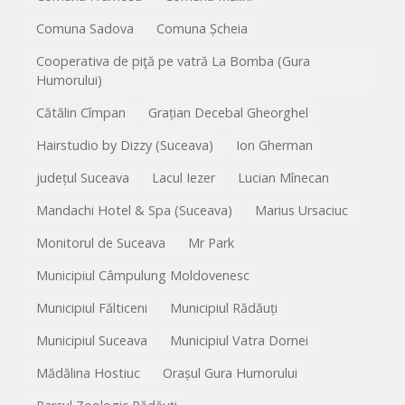
Comuna Sadova
Comuna Șcheia
Cooperativa de piţă pe vatră La Bomba (Gura
Humorului)
Cătălin Cîmpan
Grațian Decebal Gheorghel
Hairstudio by Dizzy (Suceava)
Ion Gherman
județul Suceava
Lacul Iezer
Lucian Mînecan
Mandachi Hotel & Spa (Suceava)
Marius Ursaciuc
Monitorul de Suceava
Mr Park
Municipiul Câmpulung Moldovenesc
Municipiul Fălticeni
Municipiul Rădăuți
Municipiul Suceava
Municipiul Vatra Dornei
Mădălina Hostiuc
Orașul Gura Humorului