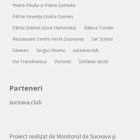
Piatra Pinului și Piatra Șoimului
Pârtia Veverița (Vatra Dornei)
Pârtia Șoimul (Gura Humorului)
Raluca Tuchlei
Restaurant Centru Vechi (Suceava)
Sat Șcheia
Saveurs
Sergiu Oloeriu
suceava.club
Via Transilvanica
Voroneț
Ștefania Iacob
Parteneri
suceava.club
Proiect realizat de
Monitorul de Suceava
și