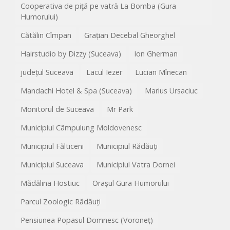
Cooperativa de piţă pe vatră La Bomba (Gura
Humorului)
Cătălin Cîmpan
Grațian Decebal Gheorghel
Hairstudio by Dizzy (Suceava)
Ion Gherman
județul Suceava
Lacul Iezer
Lucian Mînecan
Mandachi Hotel & Spa (Suceava)
Marius Ursaciuc
Monitorul de Suceava
Mr Park
Municipiul Câmpulung Moldovenesc
Municipiul Fălticeni
Municipiul Rădăuți
Municipiul Suceava
Municipiul Vatra Dornei
Mădălina Hostiuc
Orașul Gura Humorului
Parcul Zoologic Rădăuți
Pensiunea Popasul Domnesc (Voroneț)