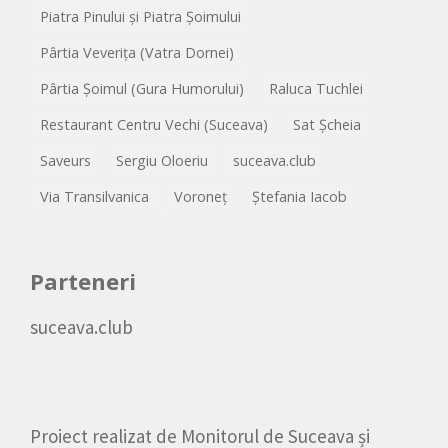
Piatra Pinului și Piatra Șoimului
Pârtia Veverița (Vatra Dornei)
Pârtia Șoimul (Gura Humorului)
Raluca Tuchlei
Restaurant Centru Vechi (Suceava)
Sat Șcheia
Saveurs
Sergiu Oloeriu
suceava.club
Via Transilvanica
Voroneț
Ștefania Iacob
Parteneri
suceava.club
Proiect realizat de
Monitorul de Suceava
și