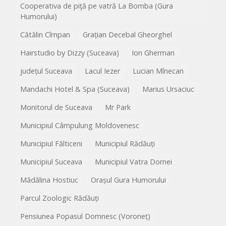
Cooperativa de piţă pe vatră La Bomba (Gura
Humorului)
Cătălin Cîmpan
Grațian Decebal Gheorghel
Hairstudio by Dizzy (Suceava)
Ion Gherman
județul Suceava
Lacul Iezer
Lucian Mînecan
Mandachi Hotel & Spa (Suceava)
Marius Ursaciuc
Monitorul de Suceava
Mr Park
Municipiul Câmpulung Moldovenesc
Municipiul Fălticeni
Municipiul Rădăuți
Municipiul Suceava
Municipiul Vatra Dornei
Mădălina Hostiuc
Orașul Gura Humorului
Parcul Zoologic Rădăuți
Pensiunea Popasul Domnesc (Voroneț)