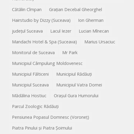
Cătălin Cîmpan
Grațian Decebal Gheorghel
Hairstudio by Dizzy (Suceava)
Ion Gherman
județul Suceava
Lacul Iezer
Lucian Mînecan
Mandachi Hotel & Spa (Suceava)
Marius Ursaciuc
Monitorul de Suceava
Mr Park
Municipiul Câmpulung Moldovenesc
Municipiul Fălticeni
Municipiul Rădăuți
Municipiul Suceava
Municipiul Vatra Dornei
Mădălina Hostiuc
Orașul Gura Humorului
Parcul Zoologic Rădăuți
Pensiunea Popasul Domnesc (Voroneț)
Piatra Pinului și Piatra Șoimului