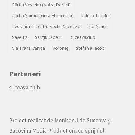
Pârtia Veverița (Vatra Dornei)
Pârtia Șoimul (Gura Humorului)
Raluca Tuchlei
Restaurant Centru Vechi (Suceava)
Sat Șcheia
Saveurs
Sergiu Oloeriu
suceava.club
Via Transilvanica
Voroneț
Ștefania Iacob
Parteneri
suceava.club
Proiect realizat de
Monitorul de Suceava
și
Bucovina Media Production
, cu sprijinul