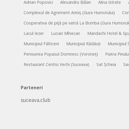
Adrian Popovici
Alexandru Bălan
Alina Istrate
Complexul de Agrement Ariniș (Gura Humorului)
Co
Cooperativa de piţă pe vatră La Bomba (Gura Humorulu
Lacul Iezer
Lucian Mînecan
Mandachi Hotel & Spa
Municipiul Fălticeni
Municipiul Rădăuți
Municipiul
Pensiunea Popasul Domnesc (Voroneț)
Piatra Pinulu
Restaurant Centru Vechi (Suceava)
Sat Șcheia
Sa
Parteneri
suceava.club