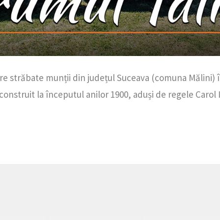
are străbate munții din județul Suceava (comuna Mălini)
au construit la începutul anilor 1900, aduși de regele Carol I