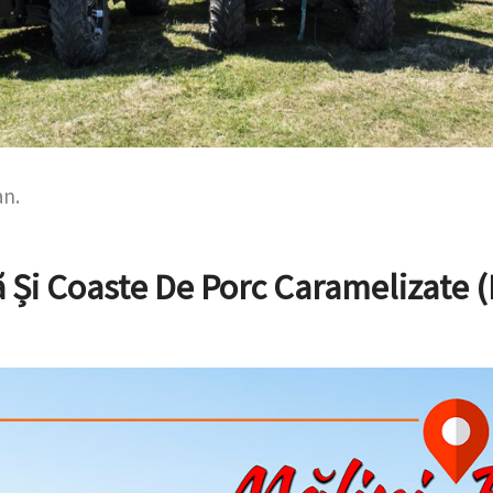
an.
ă Și Coaste De Porc Caramelizate (