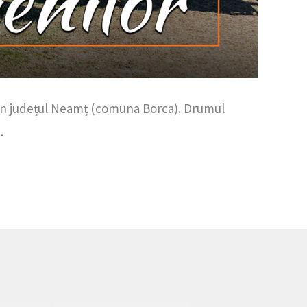
 în județul Neamț (comuna Borca). Drumul
.