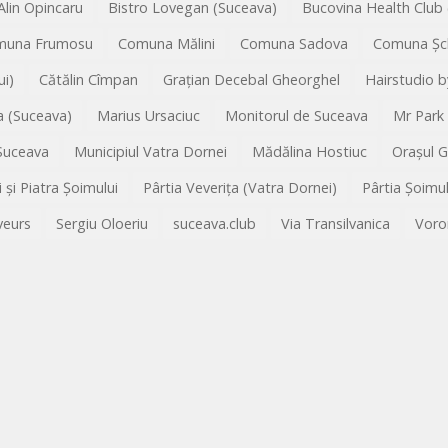
Alin Opincaru
Bistro Lovegan (Suceava)
Bucovina Health Club
muna Frumosu
Comuna Mălini
Comuna Sadova
Comuna Șc
i)
Cătălin Cîmpan
Grațian Decebal Gheorghel
Hairstudio b
 (Suceava)
Marius Ursaciuc
Monitorul de Suceava
Mr Park
 Suceava
Municipiul Vatra Dornei
Mădălina Hostiuc
Orașul 
i și Piatra Șoimului
Pârtia Veverița (Vatra Dornei)
Pârtia Șoimu
veurs
Sergiu Oloeriu
suceava.club
Via Transilvanica
Voro