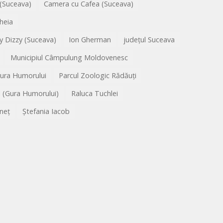
 (Suceava)
Camera cu Cafea (Suceava)
heia
y Dizzy (Suceava)
Ion Gherman
județul Suceava
Municipiul Câmpulung Moldovenesc
Gura Humorului
Parcul Zoologic Rădăuți
l (Gura Humorului)
Raluca Tuchlei
neț
Ștefania Iacob