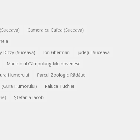
 (Suceava)
Camera cu Cafea (Suceava)
heia
y Dizzy (Suceava)
Ion Gherman
județul Suceava
Municipiul Câmpulung Moldovenesc
Gura Humorului
Parcul Zoologic Rădăuți
l (Gura Humorului)
Raluca Tuchlei
neț
Ștefania Iacob