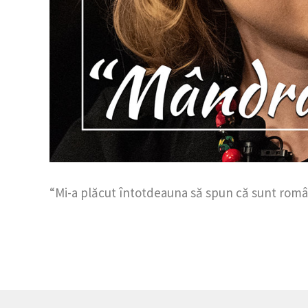
“Mi-a plăcut întotdeauna să spun că sunt rom