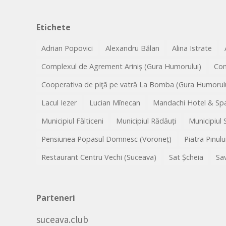
Etichete
Adrian Popovici
Alexandru Bălan
Alina Istrate
Complexul de Agrement Ariniș (Gura Humorului)
Co
Cooperativa de piţă pe vatră La Bomba (Gura Humorulu
Lacul Iezer
Lucian Mînecan
Mandachi Hotel & Spa
Municipiul Fălticeni
Municipiul Rădăuți
Municipiul
Pensiunea Popasul Domnesc (Voroneț)
Piatra Pinulu
Restaurant Centru Vechi (Suceava)
Sat Șcheia
Sa
Parteneri
suceava.club