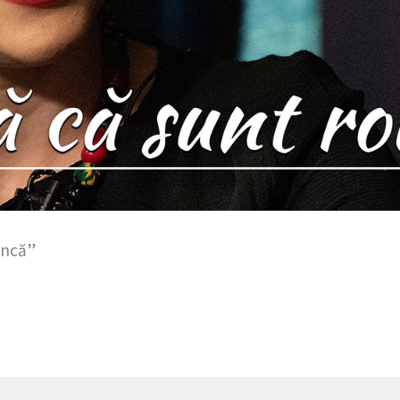
âncă”