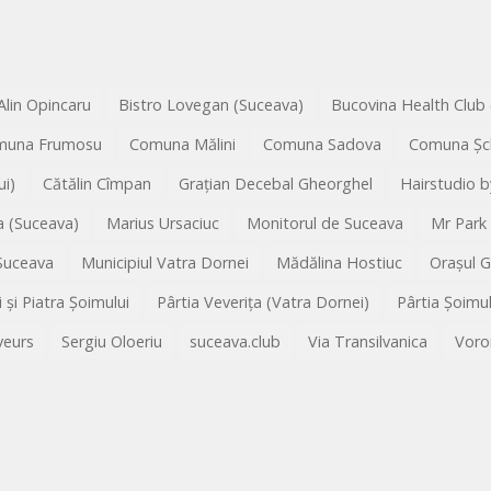
Alin Opincaru
Bistro Lovegan (Suceava)
Bucovina Health Club
muna Frumosu
Comuna Mălini
Comuna Sadova
Comuna Șc
i)
Cătălin Cîmpan
Grațian Decebal Gheorghel
Hairstudio b
 (Suceava)
Marius Ursaciuc
Monitorul de Suceava
Mr Park
 Suceava
Municipiul Vatra Dornei
Mădălina Hostiuc
Orașul 
i și Piatra Șoimului
Pârtia Veverița (Vatra Dornei)
Pârtia Șoimu
veurs
Sergiu Oloeriu
suceava.club
Via Transilvanica
Voro