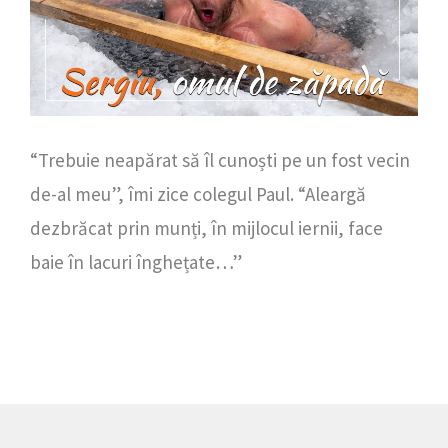
“Trebuie neapărat să îl cunoști pe un fost vecin
de-al meu”, îmi zice colegul Paul. “Aleargă
dezbrăcat prin munți, în mijlocul iernii, face
baie în lacuri înghețate…”