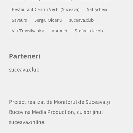
Restaurant Centru Vechi (Suceava)
Sat Șcheia
Saveurs
Sergiu Oloeriu
suceava.club
Via Transilvanica
Voroneț
Ștefania Iacob
Parteneri
suceava.club
Proiect realizat de
Monitorul de Suceava
și
Bucovina Media Production
, cu sprijinul
suceava.online
.