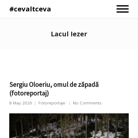
#cevaltceva
Lacul Iezer
Sergiu Oloeriu, omul de zăpadă
(fotoreportaj)
8 May 2020
Fotoreportaje
No Comments