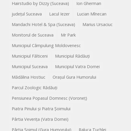
Hairstudio by Dizzy (Suceava)
Ion Gherman
județul Suceava
Lacul Iezer
Lucian Mînecan
Mandachi Hotel & Spa (Suceava)
Marius Ursaciuc
Monitorul de Suceava
Mr Park
Municipiul Câmpulung Moldovenesc
Municipiul Fălticeni
Municipiul Rădăuți
Municipiul Suceava
Municipiul Vatra Dornei
Mădălina Hostiuc
Orașul Gura Humorului
Parcul Zoologic Rădăuți
Pensiunea Popasul Domnesc (Voroneț)
Piatra Pinului și Piatra Șoimului
Pârtia Veverița (Vatra Dornei)
Pârtia Șoimul (Gura Humorului)
Raluca Tuchlei