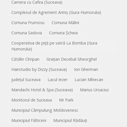
Camera cu Cafea (Suceava)
Complexul de Agrement Ariniș (Gura Humorului)
Comuna Frumosu
Comuna Mălini
Comuna Sadova
Comuna Șcheia
Cooperativa de piţă pe vatră La Bomba (Gura
Humorului)
Cătălin Cîmpan
Grațian Decebal Gheorghel
Hairstudio by Dizzy (Suceava)
Ion Gherman
județul Suceava
Lacul Iezer
Lucian Mînecan
Mandachi Hotel & Spa (Suceava)
Marius Ursaciuc
Monitorul de Suceava
Mr Park
Municipiul Câmpulung Moldovenesc
Municipiul Fălticeni
Municipiul Rădăuți