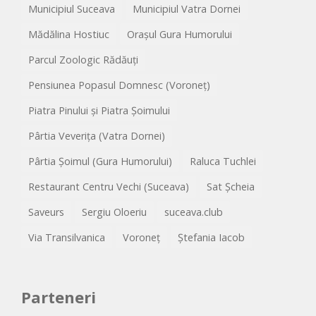
Municipiul Suceava
Municipiul Vatra Dornei
Mădălina Hostiuc
Orașul Gura Humorului
Parcul Zoologic Rădăuți
Pensiunea Popasul Domnesc (Voroneț)
Piatra Pinului și Piatra Șoimului
Pârtia Veverița (Vatra Dornei)
Pârtia Șoimul (Gura Humorului)
Raluca Tuchlei
Restaurant Centru Vechi (Suceava)
Sat Șcheia
Saveurs
Sergiu Oloeriu
suceava.club
Via Transilvanica
Voroneț
Ștefania Iacob
Parteneri