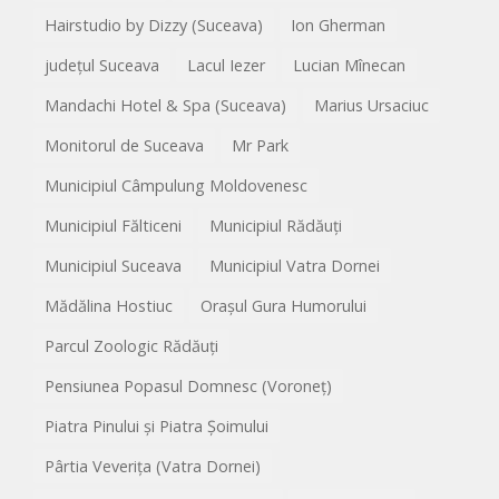
Hairstudio by Dizzy (Suceava)
Ion Gherman
județul Suceava
Lacul Iezer
Lucian Mînecan
Mandachi Hotel & Spa (Suceava)
Marius Ursaciuc
Monitorul de Suceava
Mr Park
Municipiul Câmpulung Moldovenesc
Municipiul Fălticeni
Municipiul Rădăuți
Municipiul Suceava
Municipiul Vatra Dornei
Mădălina Hostiuc
Orașul Gura Humorului
Parcul Zoologic Rădăuți
Pensiunea Popasul Domnesc (Voroneț)
Piatra Pinului și Piatra Șoimului
Pârtia Veverița (Vatra Dornei)