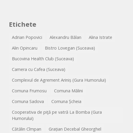
Etichete
Adrian Popovici
Alexandru Bălan
Alina Istrate
Alin Opincaru
Bistro Lovegan (Suceava)
Bucovina Health Club (Suceava)
Camera cu Cafea (Suceava)
Complexul de Agrement Ariniș (Gura Humorului)
Comuna Frumosu
Comuna Mălini
Comuna Sadova
Comuna Șcheia
Cooperativa de piţă pe vatră La Bomba (Gura
Humorului)
Cătălin Cîmpan
Grațian Decebal Gheorghel