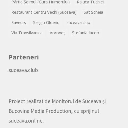
Pârtia Șoimul (Gura Humorului)
Raluca Tuchlei
Restaurant Centru Vechi (Suceava)
Sat Șcheia
Saveurs
Sergiu Oloeriu
suceava.club
Via Transilvanica
Voroneț
Ștefania Iacob
Parteneri
suceava.club
Proiect realizat de
Monitorul de Suceava
și
Bucovina Media Production
, cu sprijinul
suceava.online
.