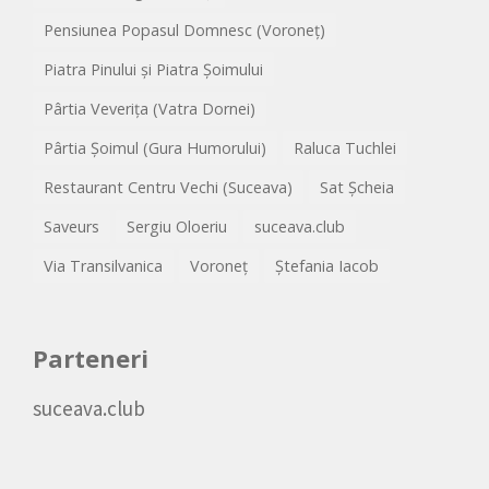
Pensiunea Popasul Domnesc (Voroneț)
Piatra Pinului și Piatra Șoimului
Pârtia Veverița (Vatra Dornei)
Pârtia Șoimul (Gura Humorului)
Raluca Tuchlei
Restaurant Centru Vechi (Suceava)
Sat Șcheia
Saveurs
Sergiu Oloeriu
suceava.club
Via Transilvanica
Voroneț
Ștefania Iacob
Parteneri
suceava.club