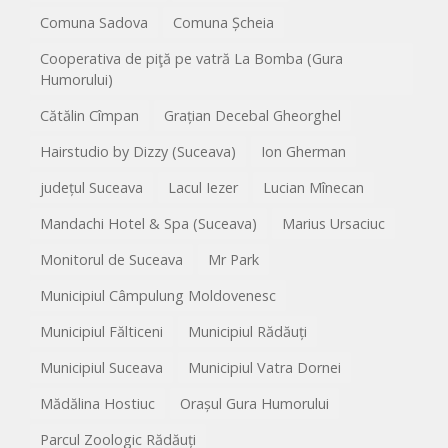
Comuna Sadova
Comuna Șcheia
Cooperativa de piţă pe vatră La Bomba (Gura
Humorului)
Cătălin Cîmpan
Grațian Decebal Gheorghel
Hairstudio by Dizzy (Suceava)
Ion Gherman
județul Suceava
Lacul Iezer
Lucian Mînecan
Mandachi Hotel & Spa (Suceava)
Marius Ursaciuc
Monitorul de Suceava
Mr Park
Municipiul Câmpulung Moldovenesc
Municipiul Fălticeni
Municipiul Rădăuți
Municipiul Suceava
Municipiul Vatra Dornei
Mădălina Hostiuc
Orașul Gura Humorului
Parcul Zoologic Rădăuți