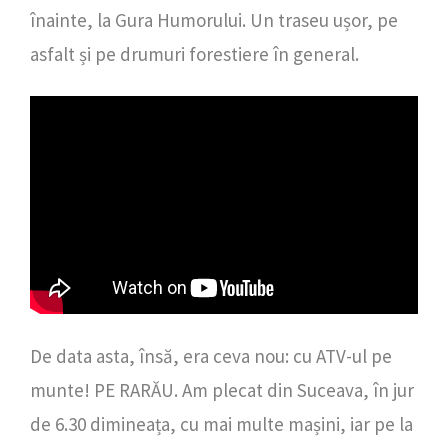
înainte, la Gura Humorului. Un traseu ușor, pe
asfalt și pe drumuri forestiere în general.
De data asta, însă, era ceva nou: cu ATV-ul pe
munte! PE RARĂU. Am plecat din Suceava, în jur
de 6.30 dimineața, cu mai multe mașini, iar pe la