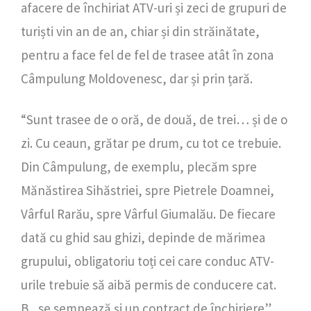
afacere de închiriat ATV-uri și zeci de grupuri de
turiști vin an de an, chiar și din străinătate,
pentru a face fel de fel de trasee atât în zona
Câmpulung Moldovenesc, dar și prin țară.
“Sunt trasee de o oră, de două, de trei… și de o
zi. Cu ceaun, grătar pe drum, cu tot ce trebuie.
Din Câmpulung, de exemplu, plecăm spre
Mănăstirea Sihăstriei, spre Pietrele Doamnei,
Vârful Rarău, spre Vârful Giumalău. De fiecare
dată cu ghid sau ghizi, depinde de mărimea
grupului, obligatoriu toți cei care conduc ATV-
urile trebuie să aibă permis de conducere cat.
B., se semnează și un contract de închiriere”,