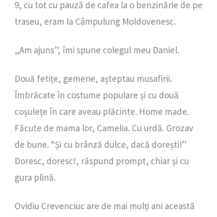
9, cu tot cu pauză de cafea la o benzinărie de pe
traseu, eram la Câmpulung Moldovenesc.
„Am ajuns”, îmi spune colegul meu Daniel.
Două fetițe, gemene, așteptau musafirii.
Îmbrăcate în costume populare și cu două
coșulețe în care aveau plăcinte. Home made.
Făcute de mama lor, Camelia. Cu urdă. Grozav
de bune. “Și cu brânză dulce, dacă dorești!”
Doresc, doresc!, răspund prompt, chiar și cu
gura plină.
Ovidiu Crevenciuc are de mai mulți ani această