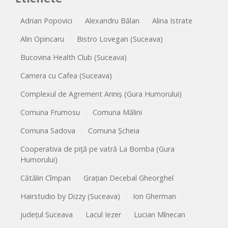
Adrian Popovici
Alexandru Bălan
Alina Istrate
Alin Opincaru
Bistro Lovegan (Suceava)
Bucovina Health Club (Suceava)
Camera cu Cafea (Suceava)
Complexul de Agrement Ariniș (Gura Humorului)
Comuna Frumosu
Comuna Mălini
Comuna Sadova
Comuna Șcheia
Cooperativa de piţă pe vatră La Bomba (Gura
Humorului)
Cătălin Cîmpan
Grațian Decebal Gheorghel
Hairstudio by Dizzy (Suceava)
Ion Gherman
județul Suceava
Lacul Iezer
Lucian Mînecan