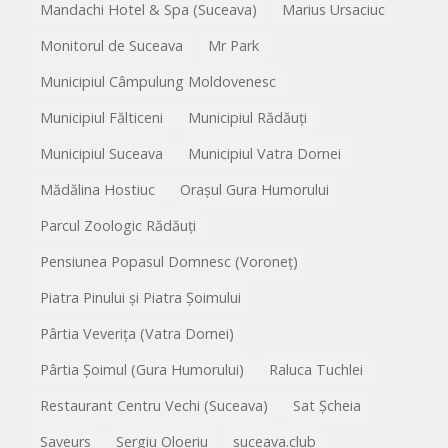
Mandachi Hotel & Spa (Suceava)
Marius Ursaciuc
Monitorul de Suceava
Mr Park
Municipiul Câmpulung Moldovenesc
Municipiul Fălticeni
Municipiul Rădăuți
Municipiul Suceava
Municipiul Vatra Dornei
Mădălina Hostiuc
Orașul Gura Humorului
Parcul Zoologic Rădăuți
Pensiunea Popasul Domnesc (Voroneț)
Piatra Pinului și Piatra Șoimului
Pârtia Veverița (Vatra Dornei)
Pârtia Șoimul (Gura Humorului)
Raluca Tuchlei
Restaurant Centru Vechi (Suceava)
Sat Șcheia
Saveurs
Sergiu Oloeriu
suceava.club