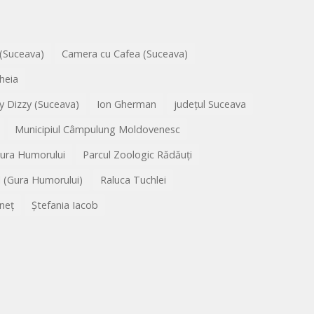
 (Suceava)
Camera cu Cafea (Suceava)
heia
y Dizzy (Suceava)
Ion Gherman
județul Suceava
Municipiul Câmpulung Moldovenesc
Gura Humorului
Parcul Zoologic Rădăuți
l (Gura Humorului)
Raluca Tuchlei
neț
Ștefania Iacob