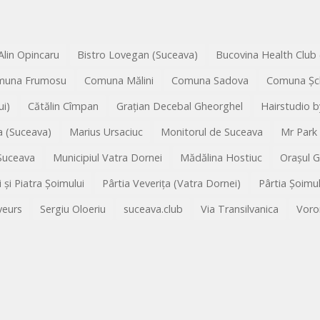
Alin Opincaru
Bistro Lovegan (Suceava)
Bucovina Health Club
muna Frumosu
Comuna Mălini
Comuna Sadova
Comuna Șc
i)
Cătălin Cîmpan
Grațian Decebal Gheorghel
Hairstudio b
 (Suceava)
Marius Ursaciuc
Monitorul de Suceava
Mr Park
 Suceava
Municipiul Vatra Dornei
Mădălina Hostiuc
Orașul 
i și Piatra Șoimului
Pârtia Veverița (Vatra Dornei)
Pârtia Șoimu
veurs
Sergiu Oloeriu
suceava.club
Via Transilvanica
Voro