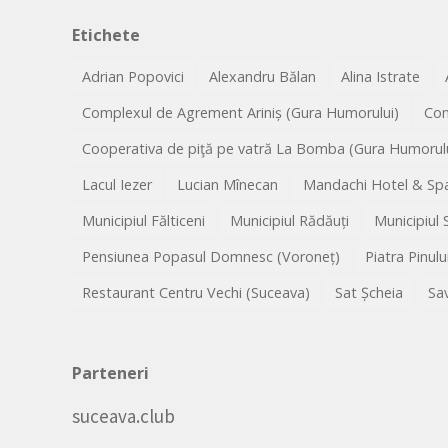
Etichete
Adrian Popovici
Alexandru Bălan
Alina Istrate
Complexul de Agrement Ariniș (Gura Humorului)
Co
Cooperativa de piţă pe vatră La Bomba (Gura Humorulu
Lacul Iezer
Lucian Mînecan
Mandachi Hotel & Spa
Municipiul Fălticeni
Municipiul Rădăuți
Municipiul
Pensiunea Popasul Domnesc (Voroneț)
Piatra Pinulu
Restaurant Centru Vechi (Suceava)
Sat Șcheia
Sa
Parteneri
suceava.club