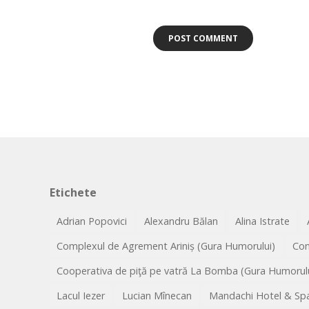
Etichete
Adrian Popovici
Alexandru Bălan
Alina Istrate
Complexul de Agrement Ariniș (Gura Humorului)
Co
Cooperativa de piţă pe vatră La Bomba (Gura Humorulu
Lacul Iezer
Lucian Mînecan
Mandachi Hotel & Spa