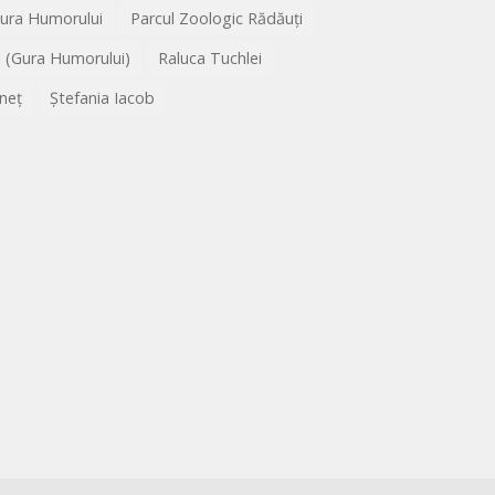
Gura Humorului
Parcul Zoologic Rădăuți
l (Gura Humorului)
Raluca Tuchlei
neț
Ștefania Iacob