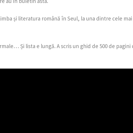
e au în buletin asta.
mba și literatura română în Seul, la una dintre cele mai m
 sarmale… Și lista e lungă. A scris un ghid de 500 de pagi