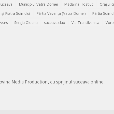
 Suceava
Municipiul Vatra Dornei
Mădălina Hostiuc
Orașul 
i și Piatra Șoimului
Pârtia Veverița (Vatra Dornei)
Pârtia Șoimu
veurs
Sergiu Oloeriu
suceava.club
Via Transilvanica
Voro
ovina Media Production
, cu sprijinul
suceava.online
.