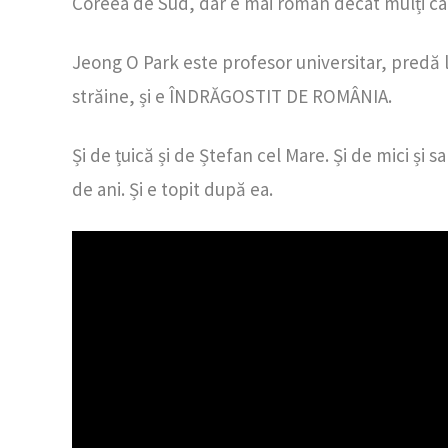
Coreea de Sud, dar e mai român decât mulți car
Jeong O Park este profesor universitar, predă li
străine, și e ÎNDRĂGOSTIT DE ROMÂNIA.
Și de țuică și de Ștefan cel Mare. Și de mici și
de ani. Și e topit după ea.