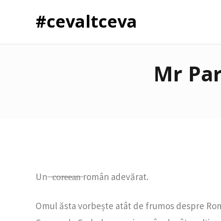
#cevaltceva
Mr Par
Un ̶ ̶c̶o̶r̶e̶e̶a̶n̶ român adevărat.
Omul ăsta vorbește atât de frumos despre Român