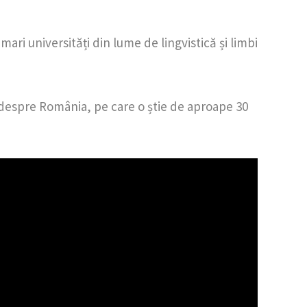
ari universități din lume de lingvistică și limbi
ni despre România, pe care o știe de aproape 30