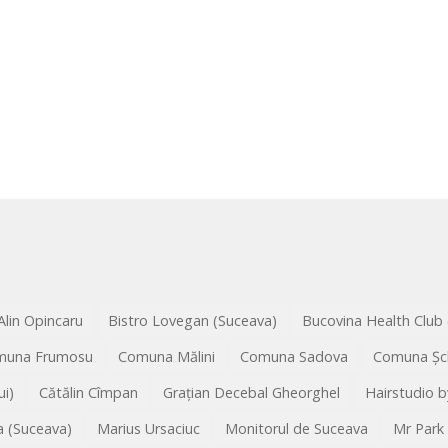
Alin Opincaru
Bistro Lovegan (Suceava)
Bucovina Health Club
muna Frumosu
Comuna Mălini
Comuna Sadova
Comuna Șc
i)
Cătălin Cîmpan
Grațian Decebal Gheorghel
Hairstudio b
 (Suceava)
Marius Ursaciuc
Monitorul de Suceava
Mr Park