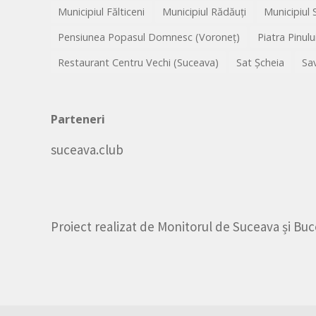
Municipiul Fălticeni
Municipiul Rădăuți
Municipiul
Pensiunea Popasul Domnesc (Voroneț)
Piatra Pinulu
Restaurant Centru Vechi (Suceava)
Sat Șcheia
Sa
Parteneri
suceava.club
Proiect realizat de
Monitorul de Suceava
și
Buc