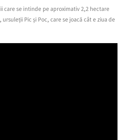
i care se intinde pe aproximativ 2,2 hectare
ursuleții Pic și Poc, care se joacă cât e ziua de