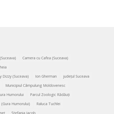
 (Suceava)
Camera cu Cafea (Suceava)
heia
y Dizzy (Suceava)
Ion Gherman
județul Suceava
Municipiul Câmpulung Moldovenesc
Gura Humorului
Parcul Zoologic Rădăuți
l (Gura Humorului)
Raluca Tuchlei
neț
Ștefania Iacob