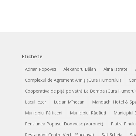
Etichete
Adrian Popovici
Alexandru Bălan
Alina Istrate
Complexul de Agrement Ariniș (Gura Humorului)
Co
Cooperativa de piţă pe vatră La Bomba (Gura Humorulu
Lacul Iezer
Lucian Mînecan
Mandachi Hotel & Spa
Municipiul Fălticeni
Municipiul Rădăuți
Municipiul
Pensiunea Popasul Domnesc (Voroneț)
Piatra Pinulu
Restaurant Centru Vechi (Suceava)
Sat Șcheia
Sa