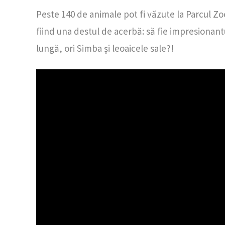
Peste 140 de animale pot fi văzute la Parcul Zo
fiind una destul de acerbă: să fie impresionantul
lungă, ori Simba și leoaicele sale?!