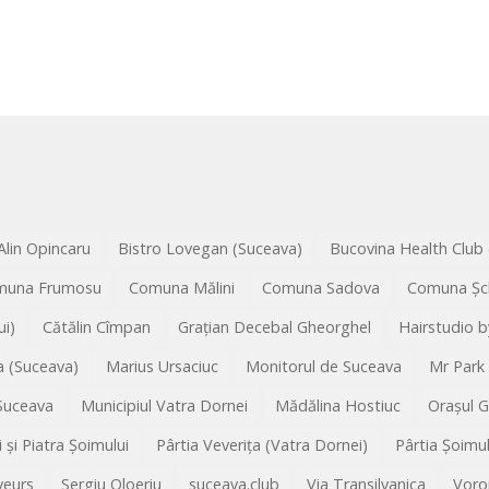
Alin Opincaru
Bistro Lovegan (Suceava)
Bucovina Health Club
muna Frumosu
Comuna Mălini
Comuna Sadova
Comuna Șc
i)
Cătălin Cîmpan
Grațian Decebal Gheorghel
Hairstudio b
 (Suceava)
Marius Ursaciuc
Monitorul de Suceava
Mr Park
 Suceava
Municipiul Vatra Dornei
Mădălina Hostiuc
Orașul 
i și Piatra Șoimului
Pârtia Veverița (Vatra Dornei)
Pârtia Șoimu
veurs
Sergiu Oloeriu
suceava.club
Via Transilvanica
Voro