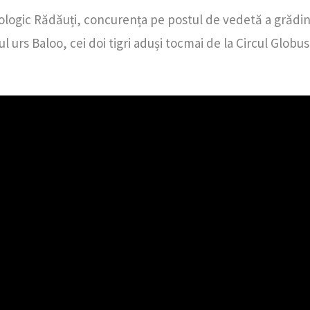
ologic Rădăuți, concurența pe postul de vedetă a grădini
 urs Baloo, cei doi tigri aduși tocmai de la Circul Globus, 