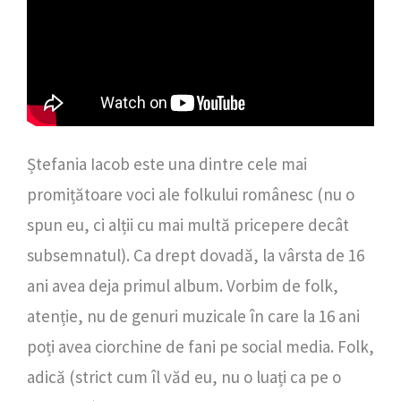
Ștefania Iacob este una dintre cele mai
promițătoare voci ale folkului românesc (nu o
spun eu, ci alții cu mai multă pricepere decât
subsemnatul). Ca drept dovadă, la vârsta de 16
ani avea deja primul album. Vorbim de folk,
atenție, nu de genuri muzicale în care la 16 ani
poți avea ciorchine de fani pe social media. Folk,
adică (strict cum îl văd eu, nu o luați ca pe o