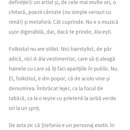
definiție!): un artist și, de cele mai multe ori, o
chitară, poezii cântate (nu simple versuri cu
rimă!) și metaforă. Cât cuprinde. Nu e o muzică
ușor digerabilă, dar, dacă te prinde, ăla ești.
Folkistul nu are stilist. Nici hairstylist, de păr
adică, nici d-ăla vestimentar, care să-ți aleagă
hainele cu care să îți faci aparițiile în public. Nu.
El, folkistul, e din popor, că de acolo vine și
denumirea. Îmbrăcat lejer, ca la focul de
tabără, ca la o ieșire cu prietenii la iarbă verde
ori la un șpriț.
De asta zic că Ștefania e un personaj exotic în