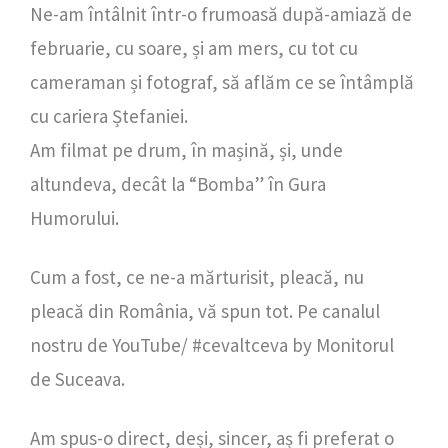
Ne-am întâlnit într-o frumoasă după-amiază de
februarie, cu soare, și am mers, cu tot cu
cameraman și fotograf, să aflăm ce se întâmplă
cu cariera Ștefaniei.
Am filmat pe drum, în mașină, și, unde
altundeva, decât la “Bomba” în Gura
Humorului.
Cum a fost, ce ne-a mărturisit, pleacă, nu
pleacă din România, vă spun tot. Pe canalul
nostru de YouTube/ #cevaltceva by Monitorul
de Suceava.
Am spus-o direct, deși, sincer, aș fi preferat o