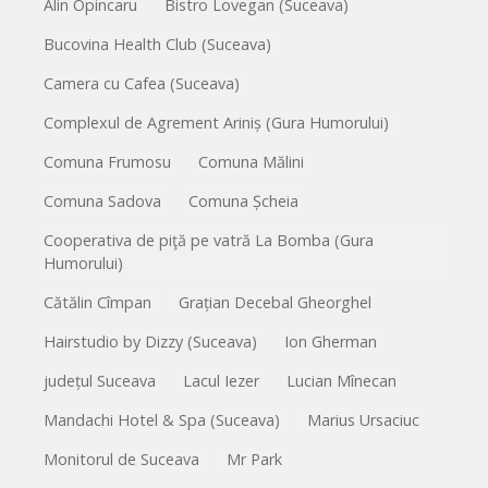
Alin Opincaru
Bistro Lovegan (Suceava)
Bucovina Health Club (Suceava)
Camera cu Cafea (Suceava)
Complexul de Agrement Ariniș (Gura Humorului)
Comuna Frumosu
Comuna Mălini
Comuna Sadova
Comuna Șcheia
Cooperativa de piţă pe vatră La Bomba (Gura
Humorului)
Cătălin Cîmpan
Grațian Decebal Gheorghel
Hairstudio by Dizzy (Suceava)
Ion Gherman
județul Suceava
Lacul Iezer
Lucian Mînecan
Mandachi Hotel & Spa (Suceava)
Marius Ursaciuc
Monitorul de Suceava
Mr Park