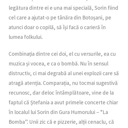
legătura dintre ei e una mai specială, Sorin fiind
cel care a ajutat-o pe tânăra din Botoșani, pe
atunci doar o copilă, să își facă o carieră în
lumea folkului.
Combinația dintre cei doi, el cu versurile, ea cu
muzica și vocea, e ca o bombă. Nu în sensul
distructiv, ci mai degrabă al unei explozii care să
atragă atenția. Comparația, nu tocmai sugestivă
recunosc, dar deloc întâmplătoare, vine de la
faptul că Ștefania a avut primele concerte chiar
în localul lui Sorin din Gura Humorului – “La
Bomba”. Unii zic că e pizzerie, alții cenaclu, că