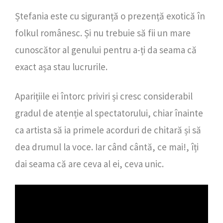
Ștefania este cu siguranță o prezență exotică în
folkul românesc. Și nu trebuie să fii un mare
cunoscător al genului pentru a-ți da seama că
exact așa stau lucrurile.
Aparițiile ei întorc priviri și cresc considerabil
gradul de atenție al spectatorului, chiar înainte
ca artista să ia primele acorduri de chitară și să
dea drumul la voce. Iar când cântă, ce mai!, îți
dai seama că are ceva al ei, ceva unic.