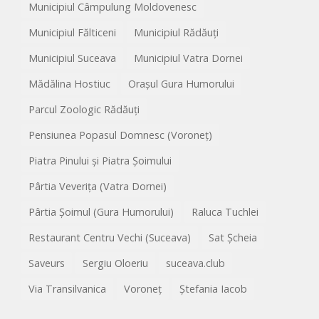
Municipiul Câmpulung Moldovenesc
Municipiul Fălticeni
Municipiul Rădăuți
Municipiul Suceava
Municipiul Vatra Dornei
Mădălina Hostiuc
Orașul Gura Humorului
Parcul Zoologic Rădăuți
Pensiunea Popasul Domnesc (Voroneț)
Piatra Pinului și Piatra Șoimului
Pârtia Veverița (Vatra Dornei)
Pârtia Șoimul (Gura Humorului)
Raluca Tuchlei
Restaurant Centru Vechi (Suceava)
Sat Șcheia
Saveurs
Sergiu Oloeriu
suceava.club
Via Transilvanica
Voroneț
Ștefania Iacob