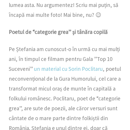
lumea asta. Nu argumentez! Scriu mai puțin, să
încapă mai multe foto! Mai bine, nu? 😉
Poetul de “categorie grea” și tânăra copilă
Pe Ștefania am cunoscut-o în urmă cu mai mulți
ani, în timpul ce filmam pentru Gala ”Top 10
Suceveni”
un material cu Sorin Poclitaru
, poetul
neconvențional de la Gura Humorului, cel care a
transformat micul oraș de munte în capitală a
folkului românesc. Poclitaru, poet de “categorie
grea”, are sute de poezii, ale căror versuri sunt
cântate de o mare parte dintre folkiștii din
România. Ștefania e unul dintre ei, doar că