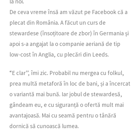
la noi.
De ceva vreme însă am văzut pe Facebook că a
plecat din România. A făcut un curs de
stewardese (însoțitoare de zbor) în Germania și
apoi s-a angajat la o companie aeriană de tip
low-cost în Anglia, cu plecări din Leeds.
“E clar”, îmi zic. Probabil nu mergea cu folkul,
prea multă metaforă în loc de bani, și a încercat
o variantă mai bună. Iar jobul de stewardesă,
gândeam eu, e cu siguranță o ofertă mult mai
avantajoasă. Mai cu seamă pentru o tânără
dornică să cunoască lumea.