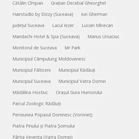
Cătălin Cîmpan
Grațian Decebal Gheorghel
Hairstudio by Dizzy (Suceava)
Ion Gherman
județul Suceava
Lacul Iezer
Lucian Mînecan
Mandachi Hotel & Spa (Suceava)
Marius Ursaciuc
Monitorul de Suceava
Mr Park
Municipiul Câmpulung Moldovenesc
Municipiul Fălticeni
Municipiul Rădăuți
Municipiul Suceava
Municipiul Vatra Dornei
Mădălina Hostiuc
Orașul Gura Humorului
Parcul Zoologic Rădăuți
Pensiunea Popasul Domnesc (Voroneț)
Piatra Pinului și Piatra Șoimului
Pârtia Veverița (Vatra Dornei)