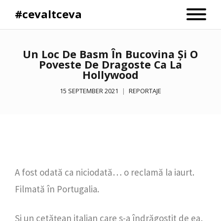
#cevaltceva
Un Loc De Basm În Bucovina Și O
Poveste De Dragoste Ca La
Hollywood
15 SEPTEMBER 2021
REPORTAJE
A fost odată ca niciodată… o reclamă la iaurt.
Filmată în Portugalia.
Și un cetățean italian care s-a îndrăgostit de ea,