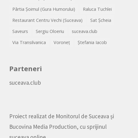
Pârtia Șoimul (Gura Humorului)
Raluca Tuchlei
Restaurant Centru Vechi (Suceava)
Sat Șcheia
Saveurs
Sergiu Oloeriu
suceava.club
Via Transilvanica
Voroneț
Ștefania Iacob
Parteneri
suceava.club
Proiect realizat de
Monitorul de Suceava
și
Bucovina Media Production
, cu sprijinul
suceava.online
.