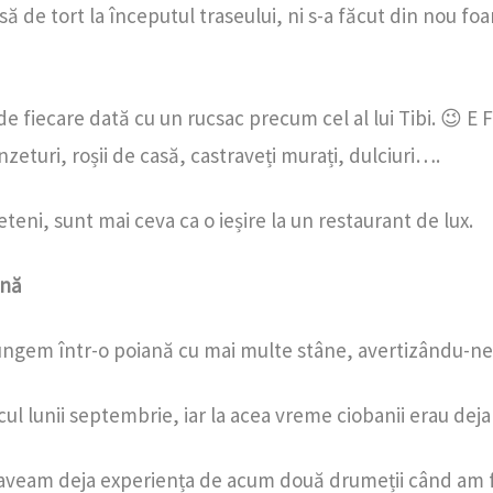
să de tort la începutul traseului, ni s-a făcut din nou f
 de fiecare dată cu un rucsac precum cel al lui Tibi. 😉 
ânzeturi, roșii de casă, castraveți murați, dulciuri….
ieteni, sunt mai ceva ca o ieșire la un restaurant de lux.
ână
ungem într-o poiană cu mai multe stâne, avertizându-ne și
ocul lunii septembrie, iar la acea vreme ciobanii erau deja
veam deja experiența de acum două drumeții când am fost