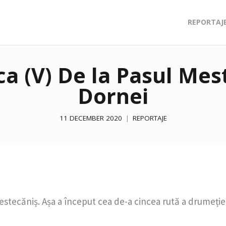
REPORTAJ
ca (V) De la Pasul Mes
Dornei
11 DECEMBER 2020
REPORTAJE
stecăniș. Așa a început cea de-a cincea rută a drumeției