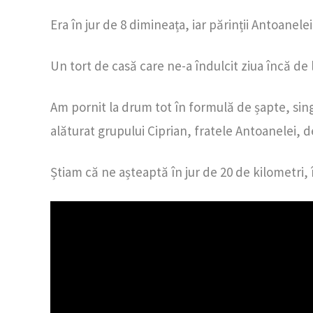
Era în jur de 8 dimineața, iar părinții Antoanel
Un tort de casă care ne-a îndulcit ziua încă de 
Am pornit la drum tot în formulă de șapte, singu
alăturat grupului Ciprian, fratele Antoanelei, de
Știam că ne așteaptă în jur de 20 de kilometri,