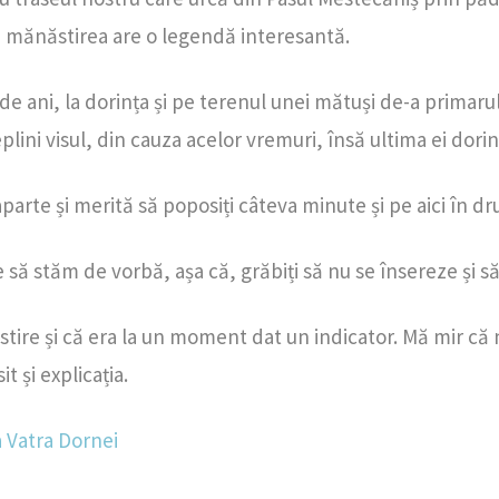
că mănăstirea are o legendă interesantă.
de ani, la dorința și pe terenul unei mătuși de-a primaru
ini visul, din cauza acelor vremuri, însă ultima ei dorinț
arte și merită să poposiți câteva minute și pe aici în dr
e să stăm de vorbă, așa că, grăbiți să nu se însereze și 
re și că era la un moment dat un indicator. Mă mir că nic
 și explicația.