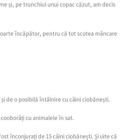
oame și, pe trunchiul unui copac căzut, am decis
E Foarte încăpător, pentru că tot scotea mâncare
 de o posibilă întâlnire cu câini ciobănești.
 cooborâți cu animalele în sat.
 înconjurați de 15 câini ciobănești. Și uite că