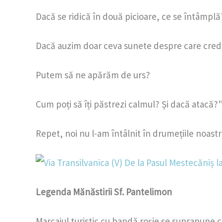
Dacă se ridică în două picioare, ce se întâmplă
Dacă auzim doar ceva sunete despre care crede
Putem să ne apărăm de urs?
Cum poți să îți păstrezi calmul? Și dacă atacă?
Repet, noi nu l-am întâlnit în drumețiile noastr
Legenda Mănăstirii Sf. Pantelimon
Marcajul turistic cu bandă roșie se suprapune c