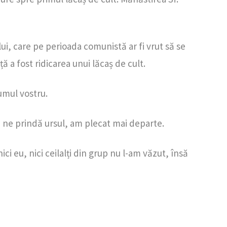
lui, care pe perioada comunistă ar fi vrut să se
ă a fost ridicarea unui lăcaș de cult.
umul vostru.
să ne prindă ursul, am plecat mai departe.
i eu, nici ceilalți din grup nu l-am văzut, însă