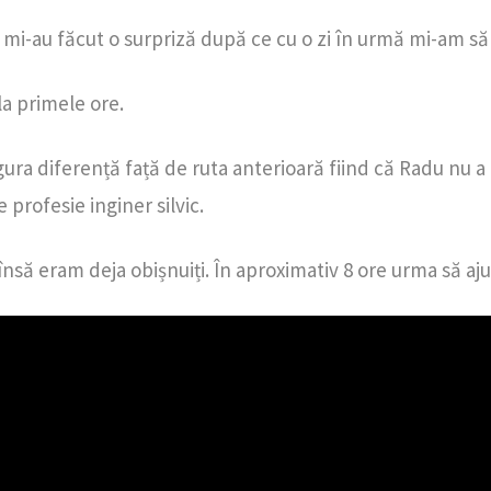
ei mi-au făcut o surpriză după ce cu o zi în urmă mi-am să
la primele ore.
ra diferență față de ruta anterioară fiind că Radu nu a ma
 profesie inginer silvic.
 însă eram deja obișnuiți. În aproximativ 8 ore urma să a