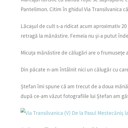
Pantelimon. Citim în ghidul Via Transilvanica 
Lăcașul de cult s-a ridicat acum aproximativ 20 
retragă la mănăstire. Femeia nu și-a putut îndepl
Micuța mănăstire de călugări are o frumusețe ap
Din păcate n-am întâlnit nici un călugăr cu car
Ștefan îmi spune că am trecut de a doua mănăsti
după ce-am văzut fotografiile lui Ștefan am găsit