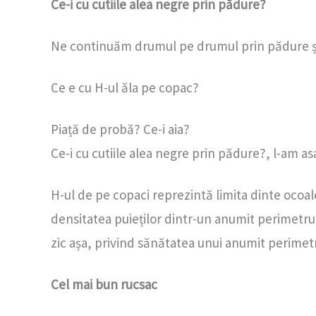
Ce-i cu cutiile alea negre prin pădure?
Ne continuăm drumul pe drumul prin pădure și p
Ce e cu H-ul ăla pe copac?
Piață de probă? Ce-i aia?
Ce-i cu cutiile alea negre prin pădure?, l-am asa
H-ul de pe copaci reprezintă limita dinte ocoale
densitatea puieților dintr-un anumit perimetru,
zic așa, privind sănătatea unui anumit perimet
Cel mai bun rucsac