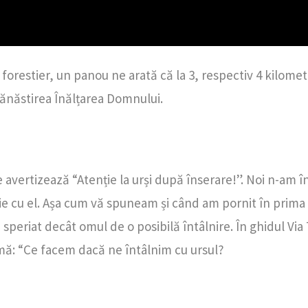
forestier, un panou ne arată că la 3, respectiv 4 kilomet
Mănăstirea Înălțarea Domnului.
 avertizează “Atenție la urși după înserare!”. Noi n-am î
afie cu el. Așa cum vă spuneam și când am pornit în prima
i speriat decât omul de o posibilă întâlnire. În ghidul Via
emă: “Ce facem dacă ne întâlnim cu ursul?