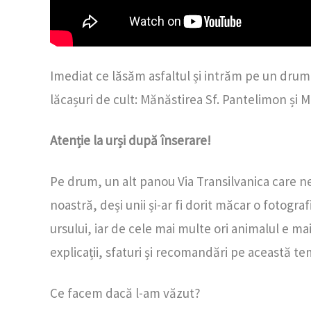
Imediat ce lăsăm asfaltul și intrăm pe un drum 
lăcașuri de cult: Mănăstirea Sf. Pantelimon și 
Atenție la urși după înserare!
Pe drum, un alt panou Via Transilvanica care ne
noastră, deși unii și-ar fi dorit măcar o fotogr
ursului, iar de cele mai multe ori animalul e ma
explicații, sfaturi și recomandări pe această t
Ce facem dacă l-am văzut?