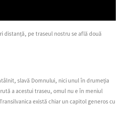
ri distanță, pe traseul nostru se află două
ntâlnit, slavă Domnului, nici unul în drumeția
 rută a acestui traseu, omul nu e în meniul
 Transilvanica există chiar un capitol generos cu