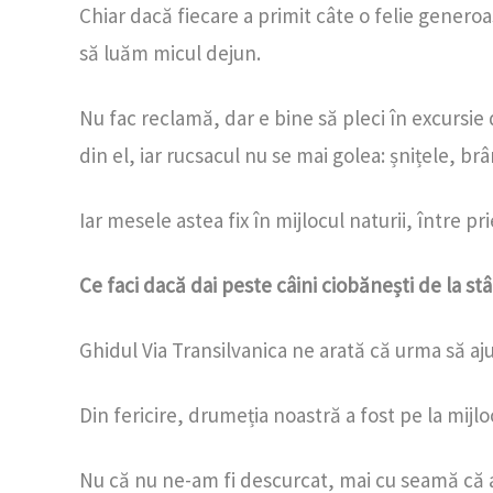
Chiar dacă fiecare a primit câte o felie generoa
să luăm micul dejun.
Nu fac reclamă, dar e bine să pleci în excursie
din el, iar rucsacul nu se mai golea: șnițele, br
Iar mesele astea fix în mijlocul naturii, între pr
Ce faci dacă dai peste câini ciobănești de la st
Ghidul Via Transilvanica ne arată că urma să aj
Din fericire, drumeția noastră a fost pe la mijl
Nu că nu ne-am fi descurcat, mai cu seamă că a