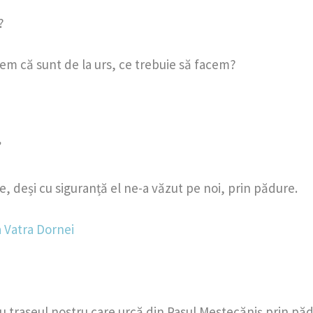
?
m că sunt de la urs, ce trebuie să facem?
”
e, deși cu siguranță el ne-a văzut pe noi, prin pădure.
u traseul nostru care urcă din Pasul Mestecăniș prin păd